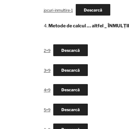
Descarcă
jocuri-inmultire-1
4.
Metode de calcul … altfel _ ÎNMULȚI
Descarcă
2×9
Descarcă
3×9
Descarcă
4×9
Descarcă
5×9