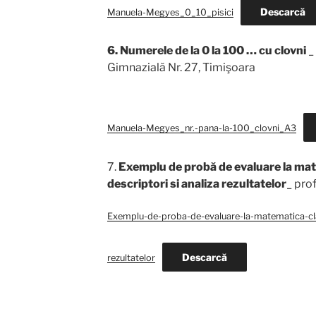
Descarcă
Manuela-Megyes_0_10_pisici
6. Numerele de la 0 la 100 … cu clovni
_
Gimnazială Nr. 27,
Timişoara
Manuela-Megyes_nr.-pana-la-100_clovni_A3
7.
Exemplu de probă de evaluare la mate
descriptori si analiza rezultatelor
_ pro
Exemplu-de-proba-de-evaluare-la-matematica-clas
Descarcă
rezultatelor