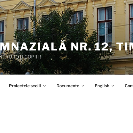
MNAZIALĂ NR. 12, T
TRU TOȚI COPIII !
Proiectele scolii
Documente
English
Con