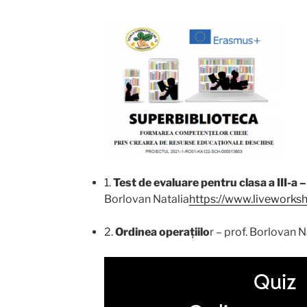
1.
Test de evaluare pentru clasa a III-
Borlovan Natalia
https://www.liveworks
2.
Ordinea operațiilo
r – prof. Borlovan N