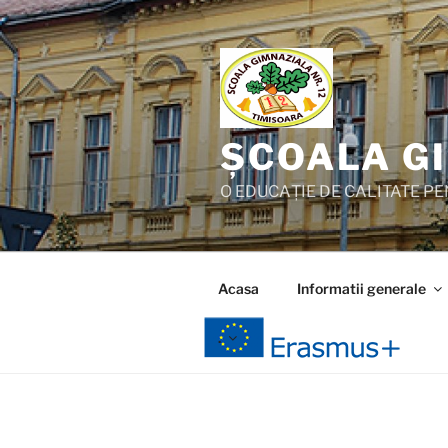
Skip
to
content
ȘCOALA GI
O EDUCAȚIE DE CALITATE PEN
Acasa
Informatii generale
.