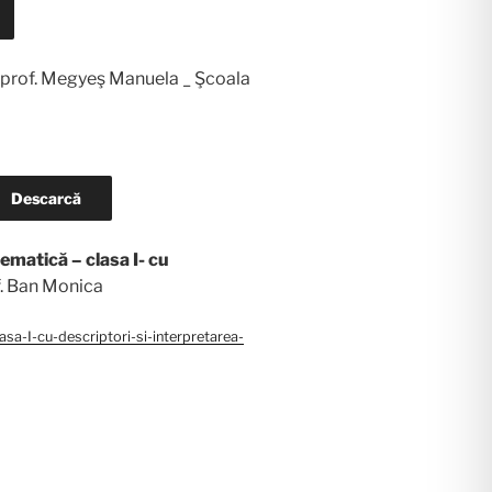
 prof. Megyeş Manuela _ Şcoala
Descarcă
matică – clasa I- cu
f. Ban Monica
a-I-cu-descriptori-si-interpretarea-