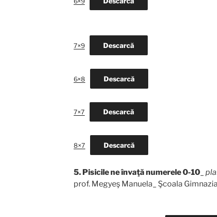
Descarcă
6×9
Descarcă
7×9
Descarcă
6×8
Descarcă
7×7
Descarcă
8×7
5.
Pisicile ne învaţă numerele 0-10
_
pla
prof. Megyeş Manuela_ Şcoala Gimnazial