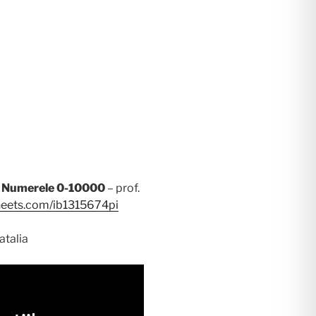
a – Numerele 0-10000
– prof.
heets.com/ib1315674pi
atalia