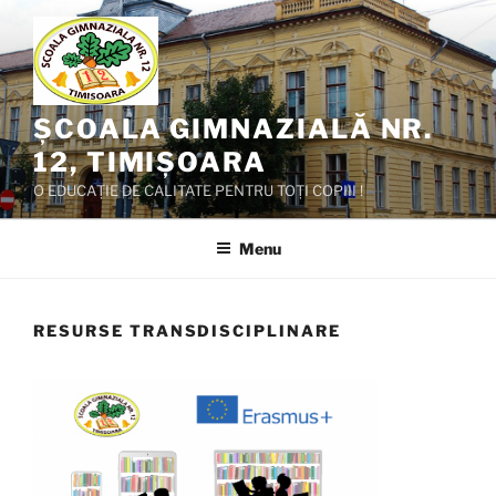
Skip
to
content
ȘCOALA GIMNAZIALĂ NR.
12, TIMIȘOARA
O EDUCAȚIE DE CALITATE PENTRU TOȚI COPIII !
Menu
RESURSE TRANSDISCIPLINARE