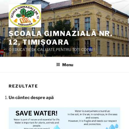
Skip
to
content
ȘCOALA GIMNAZIALĂ NR.
12, TIMIȘOARA
O EDUCAȚIE DE CALITATE PENTRU TOȚI COPIII !
Menu
REZULTATE
Un cântec despre apă