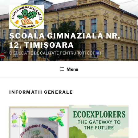
Skip
to
content
ȘCOALA GIMNAZIALĂ NR.
12, TIMIȘOARA
O EDUCAȚIE DE CALITATE PENTRU TOȚI COPIII !
Menu
INFORMATII GENERALE