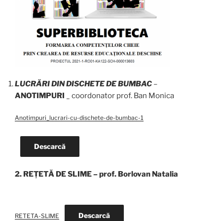
LUCRĂRI DIN DISCHETE DE BUMBAC
–
ANOTIMPURI
_ coordonator prof. Ban Monica
Anotimpuri_lucrari-cu-dischete-de-bumbac-1
Descarcă
2. REȚETĂ DE SLIME – prof. Borlovan Natalia
Descarcă
RETETA-SLIME