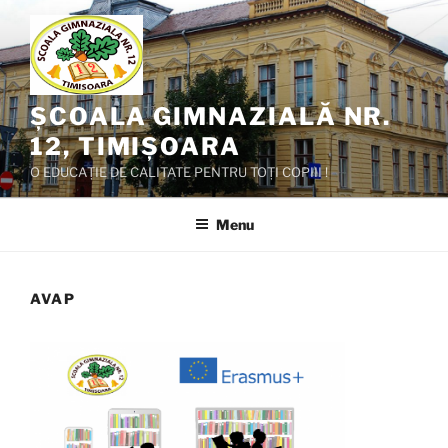
Skip
to
content
ȘCOALA GIMNAZIALĂ NR.
12, TIMIȘOARA
O EDUCAȚIE DE CALITATE PENTRU TOȚI COPIII !
Menu
AVAP