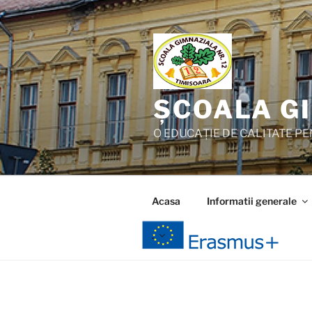
Skip
to
content
ȘCOALA GI
O EDUCAȚIE DE CALITATE PEN
Acasa
Informatii generale
.