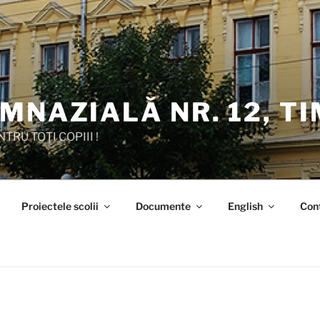
MNAZIALĂ NR. 12, T
TRU TOȚI COPIII !
Proiectele scolii
Documente
English
Con