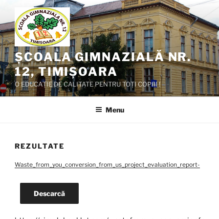
Skip
to
content
ȘCOALA GIMNAZIALĂ NR.
12, TIMIȘOARA
O EDUCAȚIE DE CALITATE PENTRU TOȚI COPIII !
Menu
REZULTATE
Waste_from_you_conversion_from_us_project_evaluation_report-
Descarcă