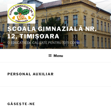
Skip
to
content
ȘCOALA GIMNAZIALĂ NR.
12, TIMIȘOARA
O EDUCAȚIE DE CALITATE PENTRU TOȚI COPIII !
Menu
PERSONAL AUXILIAR
GĂSEȘTE-NE