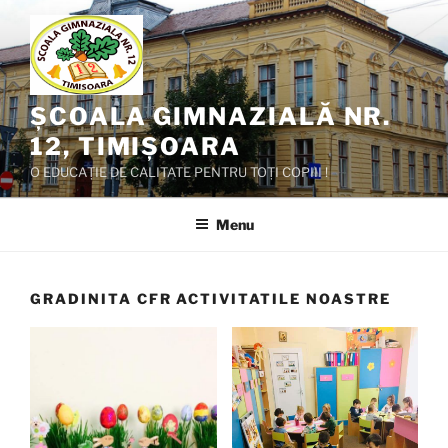
Skip
to
content
ȘCOALA GIMNAZIALĂ NR.
12, TIMIȘOARA
O EDUCAȚIE DE CALITATE PENTRU TOȚI COPIII !
Menu
GRADINITA CFR ACTIVITATILE NOASTRE